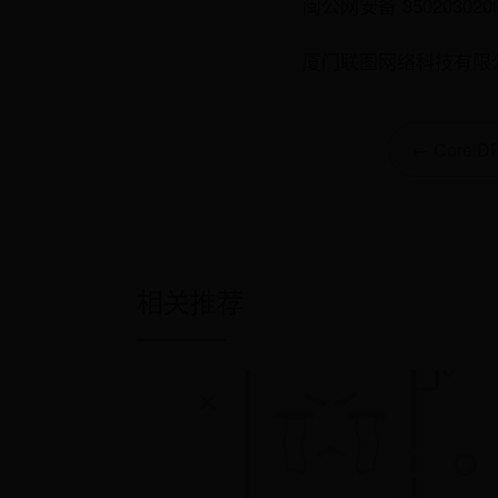
闽公网安备 350203020
厦门联图网络科技有限公司 Co
← Core
相关推荐