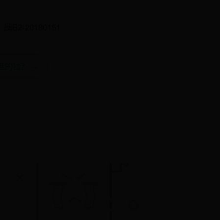
B2-20180151
谁的钱？ →