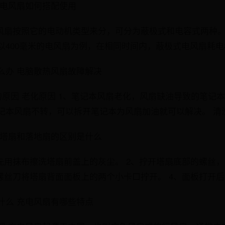
和电风扇如何搭配使用
电风扇按照它的电动机类型来分，可分为蔽极式和电容式两种
400毫米的电风扇为例，在相同时间内，蔽极式电风扇耗电8
么办 电脑散热风扇故障解决
的原因 老化原因 1、笔记本风扇老化，风扇缺油导致的笔记本
记本风扇不转，可以拆开笔记本为风扇加油就可以解决。 清洗
 塔扇和落地扇的区别是什么
、先用抹布擦洗塔扇前盖上的灰尘。 2、拧开塔扇底部的螺丝
螺丝刀将塔扇背面面板上的两个小卡口拧开。 4、面板打开后
什么 充电风扇有哪些特点