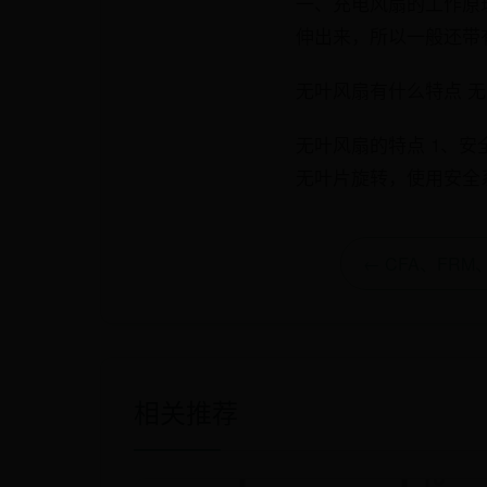
一、充电风扇的工作原
伸出来，所以一般还带
无叶风扇有什么特点 
无叶风扇的特点 1、
无叶片旋转，使用安全系
← CFA、FR
相关推荐