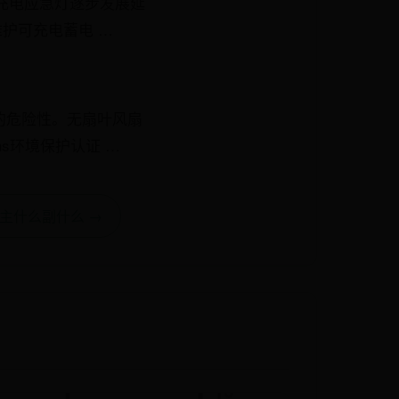
充电应急灯逐步发展延
护可充电蓄电 …
的危险性。无扇叶风扇
s环境保护认证 …
主什么副什么 →