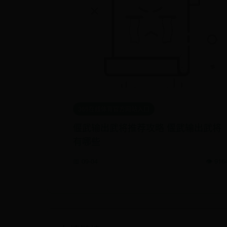
365在线体育官方网站入口
偃武输出武将推荐攻略 偃武输出武将
有哪些
📅 09-04
👁️ 916