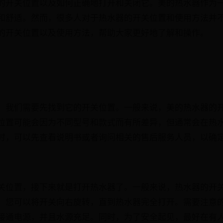
的开关位置以及如何正确地打开和关闭它。美的热水器作为
和舒适。然而，很多人对于热水器的开关位置和使用方法并
的开关位置以及使用方法，帮助大家更好地了解和操作。
，我们需要先找到它的开关位置。一般来说，美的热水器的
位置可能会因为不同型号和款式而有所差异，但通常会在热
时，可以先查看说明书或者询问相关的售后服务人员，以确
关位置，接下来就是打开热水器了。一般来说，热水器的开
。您可以将开关向右旋转，直到热水器完全打开。需要注意
接通电源，并且水源充足。同时，为了安全起见，最好在有