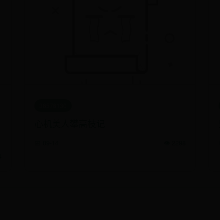
36578130
心机美人攀高枝记
📅 09-14
👁️ 2298
4