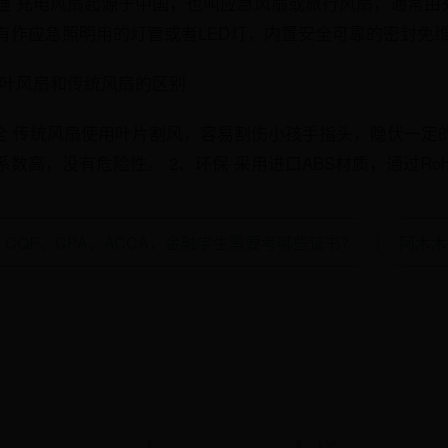
理 充电风扇起源于中国，也叫应急风扇或旅行风扇，通常由
有作应急照明用的灯管或者LED灯，内置安全可靠的密封免维
无叶风扇和传统风扇的区别
安全 传统风扇使用叶片割风，容易割伤小孩手指头，隐伏一定
数高，没有危险性。 2、环保 采用进口ABS材质，通过Roh
M、CQF、CPA、ACCA，金融学生需要考哪些证书？
阿木木