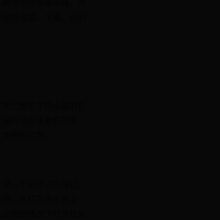
一种常用的家用电器，为
不是很清楚。下面，我们
开关位置位于热水器的正
水器的顶部或者底部附
定准确的位置。
关是一个旋转式的按钮，
的是，在打开热水器之
人在场的情况下打开热水