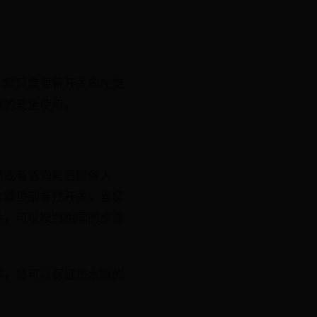
。您只需要将开关向左旋
器的安全使用。
书或者咨询售后服务人
水器顶部寻找开关。当您
后，可以按照相同的步骤
作，您可以保证热水器的