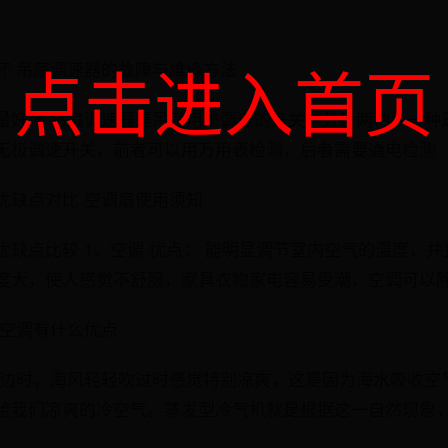
点击进入首页
坏 吊扇调速器的故障与维修方法
量好坏 吊扇调速器是吊扇用来调速的开关，分为两种，一种
无极调速开关，前者可以用万用表检测，后者需要通电检测（
优缺点对比 空调扇使用须知
优缺点比较 1、空调 优点： 能明显调节室内空气的温度，
度大，使人感觉不舒服，家具衣物家电容易受潮，空调可以除
冷空调有什么优点
海边时，海风轻轻吹过时感觉特别凉爽，这是因为海水吸收空
给我们凉爽的冷空气。蒸发型冷气机就是根据这一自然现象，