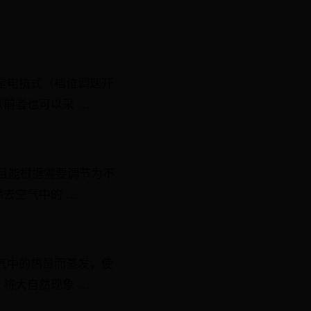
是电抗式（档位调速开
前者也可以采 …
并且能根据需要调节为不
去空气中的 …
气中的热量而蒸发，使
将大自然现象 …