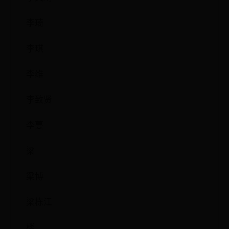
李琦
李琪
李维
李致贤
李蔓
梁
梁博
梁栋江
楼