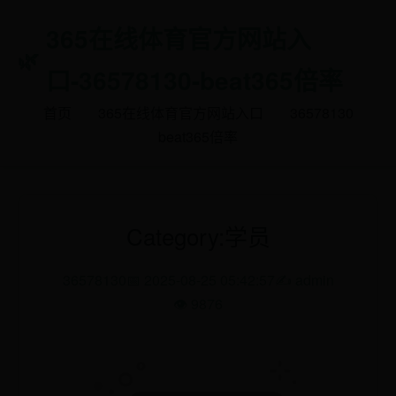
365在线体育官方网站入
口-36578130-beat365倍率
首页
365在线体育官方网站入口
36578130
beat365倍率
Category:学员
36578130
📅 2025-08-25 05:42:57
✍️ admin
👁️ 9876