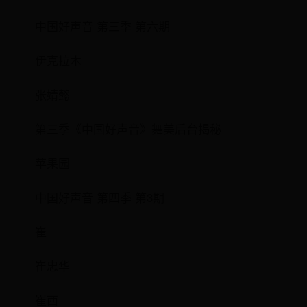
中国好声音 第三季 第六期
伊克拉木
张婧懿
第三季《中国好声音》舞美后台揭秘
苹果园
中国好声音 第四季 第3期
崔
崔忠华
崔西