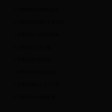
八字格局中的兩神成象格
八字格局偏財最旺會發橫財
八字格局中七殺格的表象
八字格局看人中之龍
八字格局依什麼來定
八字格局與神煞的關係
八字格局論命之上中下等
八字格局之六甲趨乾格