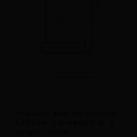
在八字中分很多種格局，成格的八字最大優點
就是衣食豐足，不成格或者破格的八字，則一
生命運蹉跎，多勞少成。