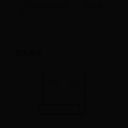
← “天元”的意思,出处,故
喜马拉雅
事
→
相关推荐