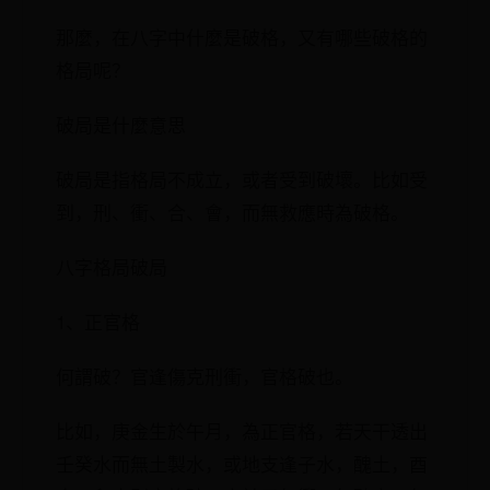
那麼，在八字中什麼是破格，又有哪些破格的
格局呢？
破局是什麼意思
破局是指格局不成立，或者受到破壞。比如受
到，刑、衝、合、會，而無救應時為破格。
八字格局破局
1、正官格
何謂破？官逢傷克刑衝，官格破也。
比如，庚金生於午月，為正官格，若天干透出
壬癸水而無土製水，或地支逢子水，醜土，酉