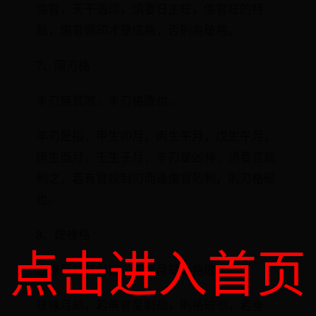
傷官，天干透印，須要日主旺，傷官旺的特
點，傷官佩印才是成格，否則為破格。
7、陽刃格
羊刃無官煞，羊刃格敗也。
羊刃是指，甲生卯月，丙生午月，戊生午月，
庚生酉月，壬生子月，羊刃是凶神，須要官殺
制之，若有官殺制刃而逢傷官剋制，則刃格破
也。
8、建祿格
点击进入首页
建祿月劫無財官，建祿月劫之格敗也。
建祿月劫，若無官星制劫，則格破也，若身