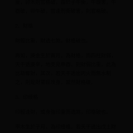
金，卯木則官格破，由於子午衝，午醜害，午
酉破，卯午破，官逢刑衝破害，則官格破。
2、財格
財輕比重，財透七煞，財格破也。
再如，庚金生於寅月，為財格，而四柱財弱，
天干透庚辛，地支見申酉，則財弱比重，此為
比劫奪財，其次，若天干透出丙火而無水制
之，則是財黨殺攻身，當然財格破。
3、印綬格
印輕逢財，或身強印重而透煞，印格破也。
甲木生於子月，為印綬格，若天干透出戊土財