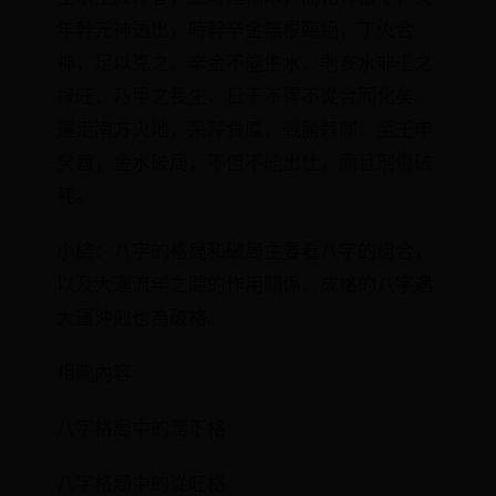
年幹元神透出，時幹辛金無根臨絕，丁火合
神，足以克之。辛金不能生水，則亥水非壬之
祿旺，乃甲之長生，日干不得不從合而化矣。
運走南方火地，采芹食廩，戰勝棘闈，至壬申
癸酉，金水破局，不但不能出仕，而且刑傷破
耗。
小結：八字的格局和破局主要看八字的組合，
以及大運流年之間的作用關係，成格的八字遇
大運沖剋也為破格。
相關內容
八字格局中的潤下格
八字格局中的從旺格