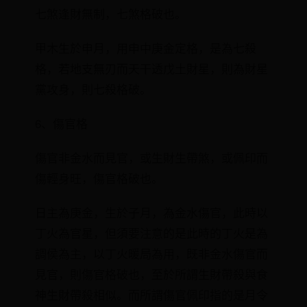
七煞逢財無制，七煞格破也。
甲木生於申月，用申中庚金定格，是為七殺
格，若地支無刃而天干透戊土財星，則為財星
黨攻身，則七殺格破。
6、傷官格
傷官非金水而見官，或生財生帶煞，或佩印而
傷輕身旺，傷官格破也。
日主為庚金，生於子月，為金水傷官，此時以
丁火為官星，但須要注意的是此時的丁火是為
調侯為主，以丁火暖局為用，既非金水傷官而
見官，則傷官格破也，至於所謂生財帶殺與食
神生財帶殺相似。而所謂傷官佩印指的是月令