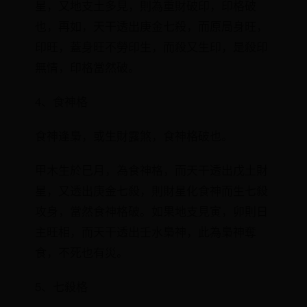
星，又地支土多見，則為重財破印，印格破
也，再如，天干透出庚金七殺，而原局身旺，
印旺，蓋身旺不勞印生，而殺又生印，是殺印
無情，印格當然破。
4、食神格
食神逢梟，或生財露煞，食神格破也。
甲木生於巳月，為食神格，而天干透出戊土財
星，又透出庚金七殺，則財星化食神而生七殺
攻身，當然食神格破。如果地支見寅，卯則日
主旺相，而天干透出壬水梟神，此為梟神奪
食，不死也有災。
5、七殺格