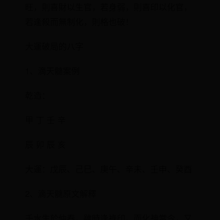
旺，則喜財以生官，若身弱，則喜印以化官，
若逢殺而無制化，則格也破！
大運破局的八字
1、滴天髓案例
乾造：
甲 丁 壬 辛
辰 卯 辰 亥
大運：戊辰、己巳、庚午、辛未、壬申、癸酉
2、滴天髓原文解釋
壬水生於仲春，雖時逢祿印，而化神當令，又