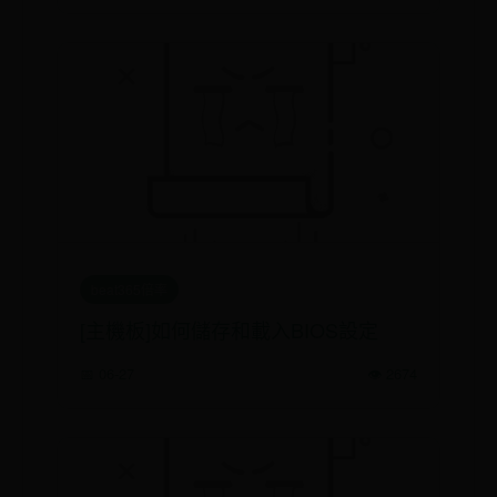
beat365倍率
[主機板]如何儲存和載入BIOS設定
📅 06-27
👁️ 2674